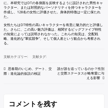
に、本研究ではDTの各側面を反映するように設計された男性キャ
ラクター、または対照的なパーソナリティを持つキャラクターを
作成し、128名の女性に評価させた。身体的特徴は一定に保たれ
た。
女性たちはDT特性の高いキャラクターを有意に魅力的だと評価し
た。さらに、この高い魅力評価は、相関するビッグファイブ特性
の知覚によっては説明されなかった。これらの知見は、交配戦
略、進化的な“軍拡競争”、そして個人差という観点から考察され
る。
文献カテゴリー:
文献タグ:
投
思春期のいじめ、デート、交
誰が誰を追っているのか？性別
と交際ステータスが略奪愛に与
際：進化論的仮説の検証
稿
える影響
ナ
ビ
ゲ
コメントを残す