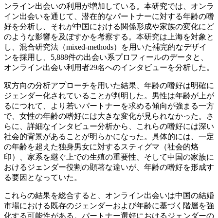
ンライン出会いの利用が増加している。本研究では、オンラ
イン出会いを通じて、潜在的なパートナーに対する年齢の嗜
好を分析し、それが中国における関係形成や家族の変化にど
のような影響を及ぼすかを考察する。本研究は上海を対象と
し、混合研究法（mixed-methods）を用いた補完的なデザイ
ンを採用し、5,888件の出会い系プロフィールのデータと、
オンライン出会い利用者29名へのインタビューを分析した。
双方向の分析アプローチを用いた結果、年齢の嗜好は明確に
ジェンダー化されていることが判明した。男性は年齢が上が
るにつれて、より若いパートナーを求める傾向が強まる一方
で、女性の年齢の嗜好には大きな変化が見られなかった。さ
らに、詳細なインタビュー分析から、これらの嗜好には深い
社会的背景があることが明らかになった。具体的には、一定
の年齢を超えた独身男女に対するスティグマ（社会的烙
印）、家系を継ぐ上での生殖の重要性、そして中国の家族に
おけるジェンダー役割の顕著な違いが、年齢の嗜好を形成す
る要因となっていた。
これらの結果を総合すると、オンライン出会いは中国の結婚
市場における既存のジェンダーおよび年齢に基づく階層を強
化する可能性がある。パートナー選好におけるジェンダーの