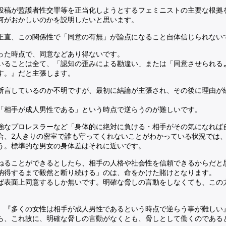
投稿が監護者性交罪等を正当化しようとするフェミニストの主要な根拠
何がおかしいのかを説明したいと思います。
正直、この関係性で「同意の有無」が論点になること自体信じられない
った時点で、同意などあり得ないです。
いることは全て、「認知の歪みによる勘違い」または「同意させられる
す。』だと主張します。
断言しているのか不明ですが、最初に結論が主張され、その後に理由が
「相手が成人男性である」という時点で逆らうのが難しいです。
強なプロレスラーなど「身体的に絶対に負ける・相手がその気になれば
合、2人きりの密室で誰も守ってくれないことがわかっている状況では
う。標準的な男女の身体差はそれに近いです。
ねることができるとしたら、相手の人格や社会性を信頼できるからだと
納得するまで毅然と断り続ける」のは、命をかけた賭けとなります。
ば表面上同意するしか無いです。明確な脅しの言動をしなくても、この
、『多くの女性は相手が成人男性であるという時点で逆らう事が難しい
ら、これ故に、明確な脅しの言動がなくとも、脅しとして働くのである