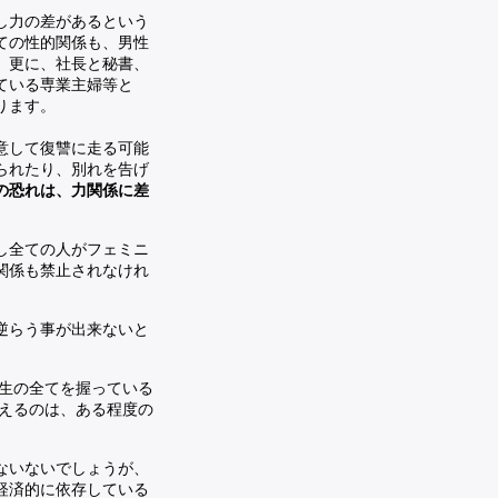
し力の差があるという
ての性的関係も、男性
、更に、社長と秘書、
ている専業主婦等と
ります。
意して復讐に走る可能
られたり、別れを告げ
の恐れは、力関係に差
し全ての人がフェミニ
関係も禁止されなけれ
逆らう事が出来ないと
生の全てを握っている
えるのは、ある程度の
ないないでしょうが、
経済的に依存している