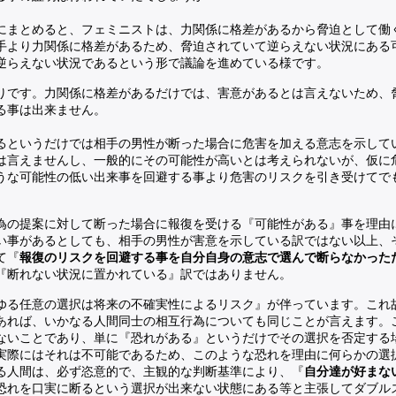
にまとめると、フェミニストは、力関係に格差があるから脅迫として働
手より力関係に格差があるため、脅迫されていて逆らえない状況にある
逆らえない状況であるという形で議論を進めている様です。
りです。力関係に格差があるだけでは、害意があるとは言えないため、
る事は出来ません。
るというだけでは相手の男性が断った場合に危害を加える意志を示して
は言えませんし、一般的にその可能性が高いとは考えられないが、仮に
うな可能性の低い出来事を回避する事より危害のリスクを引き受けてで
為の提案に対して断った場合に報復を受ける『可能性がある』事を理由
い事があるとしても、相手の男性が害意を示している訳ではない以上、
て『
報復のリスクを回避する事を自分自身の意志で選んで断らなかった
『断れない状況に置かれている』訳ではありません。
ゆる任意の選択は将来の不確実性によるリスク』が伴っています。これ
あれば、いかなる人間同士の相互行為についても同じことが言えます。
ないことであり、単に『恐れがある』というだけでその選択を否定する
実際にはそれは不可能であるため、このような恐れを理由に何らかの選
る人間は、必ず恣意的で、主観的な判断基準により、『
自分達が好まな
恐れを口実に断るという選択が出来ない状態にある等と主張してダブル