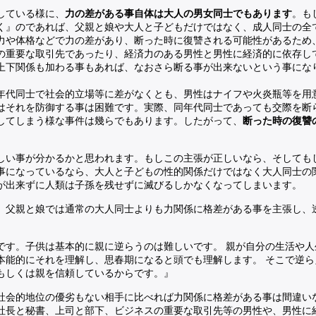
している様に、
力の差がある事自体は大人の男女同士でもあります
。も
く』のであれば、父親と娘や大人と子どもだけではなく、成人同士の全
力や体格などで力の差があり、断った時に復讐される可能性があるため
の重要な取引先であったり、経済力のある男性と男性に経済的に依存し
上下関係も加わる事もあれば、なおさら断る事が出来ないという事にな
年代同士で社会的立場等に差がなくとも、男性はナイフや火炎瓶等を用
はそれを防御する事は困難です。実際、同年代同士であっても交際を断
してしまう様な事件は幾らでもあります。したがって、
断った時の復讐
。
しい事が分かるかと思われます。もしこの主張が正しいなら、そしても
事になっているなら、大人と子どもの性的関係だけではなく大人同士の
が出来ずに人類は子孫を残せずに滅びるしかなくなってしまいます。
、父親と娘では通常の大人同士よりも力関係に格差がある事を主張し、
です。子供は基本的に親に逆らうのは難しいです。 親が自分の生活や人
本能的にそれを理解し、思春期になると頭でも理解します。 そこで逆ら
もしくは親を信頼しているからです。』
社会的地位の優劣もない相手に比べれば力関係に格差がある事は間違い
社長と秘書、上司と部下、ビジネスの重要な取引先等の男性や、男性に