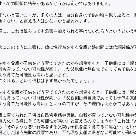
比べて力関係に格差があるかどうかは定かではありません。
来ないと言いますが、多くの人は、自分自身の子供の頃を振り返ると、
全くない、と言える人は少ないかと思われます。
様に、これは逆らっても危害を加えられる事はないだろうというという
次にこのように主張し、娘に性行為をする父親と娘の間には信頼関係が
をする父親が子供をどう育ててきたのかを想像すると、子供側には「親
我も育っていない可能性が高く、また父親側は無自覚であっても子供を
よう育てた可能性も高いと思います。
てくれる」という信頼はまず無かったでしょう。』
をする父親が子供をどう育ててきたのかを想像すると、子供側には「親
我も育っていない可能性が高い』『父親側は無自覚であっても子供を支
よう育てた可能性も高い』というのですが、その理由は明らかではあり
親に育てられた子供は自己肯定感や勇気、自我が育っていない可能性や
無力化する様に育てる可能性が高い』と言えるのでしょうか？これは『
ら『そのような悪い行為をする父親は子供を悪く育てるに違ない』とい
提とした論点先取の誤謬であり、不合理な妄想に過ぎない可能性が高い