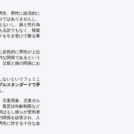
男性、男性に経済的に
白ではありませんし、
えないし、娘と性行為
ある訳でもなく、報復
クを引き受けて断る事
に必然的に男性が上位
的な関係であるという
、父親と娘の関係にお
しないというフェミニ
ブルスタンダードで矛
ん。
、児童買春、児童ポル
、風営法年齢制限など
間はもし彼らが受刑者
の関係を妨害され、人
男性に対する十分な金