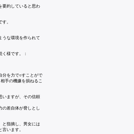
を要約していると思わ
です。
ような環境を作られて
続く様です。：
自分を力で○すことがで
、相手の機嫌を損ねるこ
思いますが、その信頼
力の差自体が脅しとし
』と指摘し、男女には
と言います。