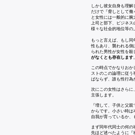
しかし彼女自身も理解
だけで『脅しとして働
と女性には一般的に腕
上司と部下、ビジネス
様々な社会的地位等の
もっと言えば、もし同
性もあり、襲われる側
られた男性が女性を殺
がなくとも存在します
この時点でかなりおか
ストのこの論理に従う
ばならず、誰も性行為
次にこの女性はさらに
主張します。
『増して、子供と父親
からです。小さい時は
自我が育っているか、
まず同年代同士の何の
先ほど述べたように『