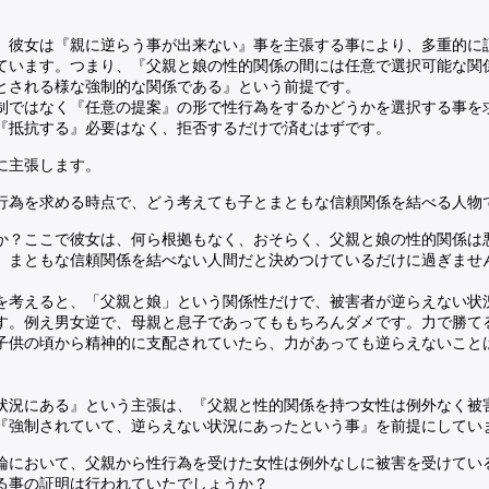
、彼女は『親に逆らう事が出来ない』事を主張する事により、多重的に
ています。つまり、『父親と娘の性的関係の間には任意で選択可能な関
とされる様な強制的な関係である』という前提です。
制ではなく『任意の提案』の形で性行為をするかどうかを選択する事を
『抵抗する』必要はなく、拒否するだけで済むはずです。
に主張します。
行為を求める時点で、どう考えても子とまともな信頼関係を結べる人物
か？ここで彼女は、何ら根拠もなく、おそらく、父親と娘の性的関係は
、まともな信頼関係を結べない人間だと決めつけているだけに過ぎませ
を考えると、「父親と娘」という関係性だけで、被害者が逆らえない状
す。例え男女逆で、母親と息子であってももちろんダメです。力で勝て
子供の頃から精神的に支配されていたら、力があっても逆らえないこと
状況にある』という主張は、『父親と性的関係を持つ女性は例外なく被
『強制されていて、逆らえない状況にあったという事』を前提にしてい
論において、父親から性行為を受けた女性は例外なしに被害を受けてい
る事の証明は行われていたでしょうか？