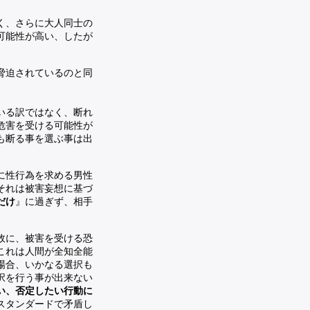
く、さらに大人同士の
可能性が高い、したが
脅迫されているのと同
いる訳ではなく、断れ
危害を受ける可能性が
も断る事を選ぶ事は出
に性行為を求める男性
それは被害妄想に基づ
だけ
』に過ぎず、相手
故に、被害を受ける恐
これは人間が全知全能
場合、いかなる選択も
択を行う事が出来ない
い、否定したい行動に
スタンダードで矛盾し