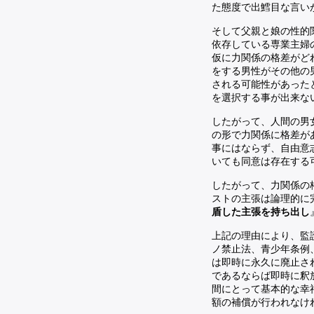
た態度で出鱈目な言い
そして父親と娘の性的
依存している専業主婦
仮に力関係の格差がど
をする男性がその他の
される可能性があった
を選択する事が出来な
したがって、人間の男
の形で力関係に格差が
事にはならず、自由意
いても同意は存在する
したがって、力関係の
ストの主張は論理的に
盾した主張を持ち出し
上記の理由により、監
ノ禁止法、青少年条例
は即時に永久に廃止さ
であるならば即時に釈
間にとって基本的な幸
額の補償が行われなけ