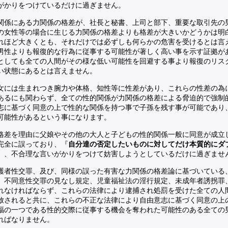
がかりをつけているだけに過ぎません。
関係にある力関係の格差が、社長と秘書、上司と部下、重要な取引先の
の女性等の場合に生じる力関係の格差よりも格差が大きいかどうかは明
れほど大きくとも、それだけでは必ずしも何らかの危害を受けるとは言
男性よりも報復的な行為に従事する可能性が著しく高い事を示す証拠が
としても全ての人間がその様な低い可能性を回避する事より報復のリス
い状態にあるとは言えません。
女には生まれつき腕力や体格、知性等に性差があり、これらの性差の為
あるにも関わらず、全ての性的関係が力関係の格差による脅迫的で強制
志に基づく同意の上で性的な関係を持つ事で子孫を残す事が可能であり
可能性があるという事になります。
格差を理由に父娘やその他の大人と子どもの性的関係一般に同意が成立
完全に誤っており、『
自分達の否定したいものに対してだけ本質的にダ
』、不合理な言いがかりをつけて妨害しようとしているだけに過ぎませ
護者性交罪、及び、同様の誤った有害な力関係の格差論に基づいている
、不同意性交罪の見なし規定、児童福祉法の淫行規定、未成年者誘拐罪
れなければならず、これらの法律により逮捕され処罰を受けた全ての人
放されると共に、これらの不正な法律により自由意志に基づく同意の上
福の一つである性的交際に従事する機会を奪われた可能性のある全ての
ればなりません。