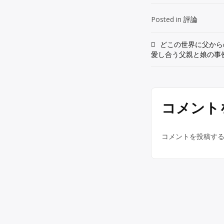
Posted in
評論
投
どこの世界に父から
愛し合う父親と娘の事
稿
ナ
ビ
コメント
ゲ
ー
コメントを投稿す
シ
ョ
ン