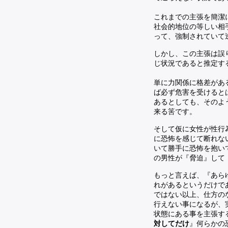
これまでの主張を簡潔
社会的地位の等しい相
って、強制されていて
しかし、この主張は誤
じ状況であると推定す
単に力関係に格差があ
ば必ず危害を受けると
あるとしても、そのよ
来る筈です。
そして仮に女性が性行
に恐怖を感じて断れな
いて勝手に恐怖を抱い
の男性が『脅迫』して
もっと言えば、『あら
れがあるというだけで
ではない以上、仕方の
行えない事になるが、
状態にある事を主張す
対してだけ
』何らかの