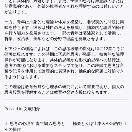
ごとに具体的に対処します。また、子供の思考は無意識的または
前意識的であり、外部の観察者がそれを理解するのは難しいこと
があります。
一方、青年は抽象的な理論や体系を構築し、非現実的な問題に興
味を持ちます。彼らは独自の考えを形成し、抽象的な論理的操作
を行う能力を発展させます。一部の青年は著述家として活動し、
哲学、政治学、美学などの分野で理論を発展させます。
ピアジェの理論によれば、この思考段階の変化は特に12歳ごろに
顕著に現れます。この時期に形式的思考が発展し、抽象的な論理
操作が可能になります。具体的思考から形式的思考への移行は、
思考の進化における重要なステップであり、この段階で思考は言
葉や記号を使用して論理的に表現され、抽象的な問題に対処でき
るようになります。
この理論は教育分野や心理学の研究において重要であり、個人の
思考段階を理解することは教育や発達支援に役立ちます。
Posted in
文献紹介
投
思考の心理学 青年期 A:思考と
極楽とんぼ山本＆AKB西野
その操作