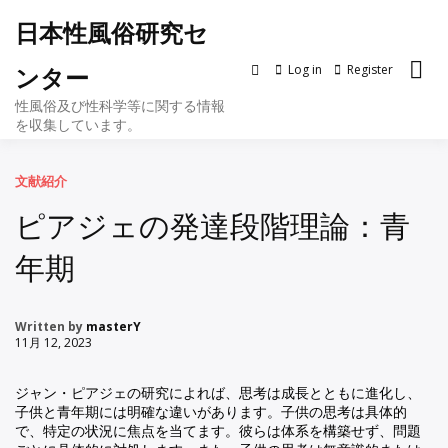
Skip
日本性風俗研究セ
to
content
Log in
Register
ンター
性風俗及び性科学等に関する情報
を収集しています。
文献紹介
ピアジェの発達段階理論：青
年期
Written by
masterY
11月 12, 2023
ジャン・ピアジェの研究によれば、思考は成長とともに進化し、
子供と青年期には明確な違いがあります。子供の思考は具体的
で、特定の状況に焦点を当てます。彼らは体系を構築せず、問題