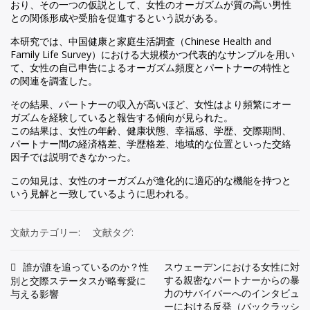
おり、その一つの仮説として、女性のオーガズムが質の高い男性
との関係形成や受胎を促進するという説がある。
本研究では、中国健康と家庭生活調査（Chinese Health and
Family Life Survey）における大規模かつ代表的なサンプルを用い
て、女性の自己申告によるオーガズム頻度とパートナーの特性と
の関連を調査した。
その結果、パートナーの収入が高いほど、女性はより頻繁にオー
ガズムを経験していると報告する傾向が見られた。
この結果は、女性の年齢、健康状態、幸福感、学歴、交際期間、
パートナー間の経済格差、学歴格差、地域的な位置といった交絡
因子では説明できなかった。
この知見は、女性のオーガズムが進化的に適応的な機能を持つと
いう見解と一致しているように思われる。
文献カテゴリー:
文献タグ:
投
誰が誰を追っているのか？性
スウェーデンにおける女性に対
する親密なパートナーからの暴
別と交際ステータスが略奪愛に
稿
力のサバイバーへのインタビュ
与える影響
ーにおける反発（バックラッシ