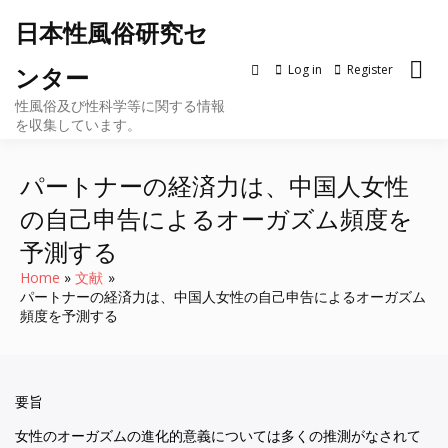
Skip
日本性風俗研究セ
to
content
Log in
Register
ンター
性風俗及び性科学等に関する情報
を収集しています。
パートナーの経済力は、中国人女性
の自己申告によるオーガズム頻度を
予測する
Home
文献
パートナーの経済力は、中国人女性の自己申告によるオーガズム
頻度を予測する
要旨
女性のオーガズムの進化的意義については多くの推測がなされて