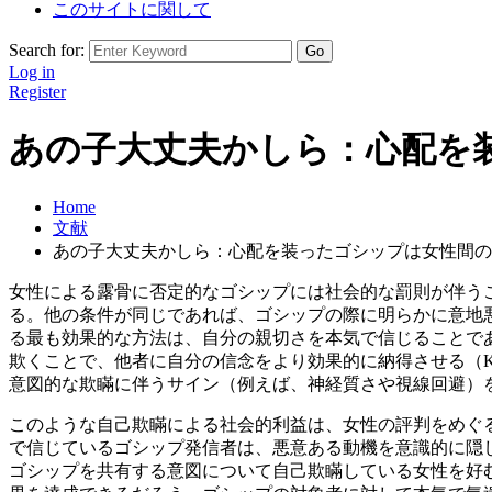
このサイトに関して
Search for:
Log in
Register
あの子大丈夫かしら：心配を
Home
文献
あの子大丈夫かしら：心配を装ったゴシップは女性間の
女性による露骨に否定的なゴシップには社会的な罰則が伴う
る。他の条件が同じであれば、ゴシップの際に明らかに意地
る最も効果的な方法は、自分の親切さを本気で信じることである――すなわち
欺くことで、他者に自分の信念をより効果的に納得させる（Krebs, Dento
意図的な欺瞞に伴うサイン（例えば、神経質さや視線回避）
このような自己欺瞞による社会的利益は、女性の評判をめぐる競争
で信じているゴシップ発信者は、悪意ある動機を意識的に隠
ゴシップを共有する意図について自己欺瞞している女性を好