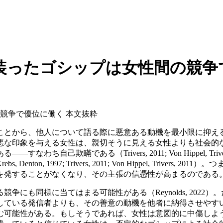
装ったゴシップは女性間の競争
競争で優位に働く 本文抜粋
ことから、他人について語る際に悪意ある動機を最小限に抑え
悪な印象を与える女性は、親切そうに見える女性よりも社会的
自己欺瞞である（Trivers, 2011; Von Hippel, T
n, 1997; Trivers, 2011; Von Hippel, Triv
を発することがなくなり、その主張の信憑性が高まるのである
にも同様に当てはまる可能性がある（Reynolds, 202
している発信者よりも、その善意の動機を他者に納得させやす
む可能性がある。もしそうであれば、女性は意図的に中傷しよ