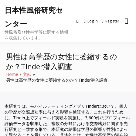
Skip
日本性風俗研究セ
to
content
Log in
Register
ンター
性風俗及び性科学等に関する情報
を収集しています。
男性は高学歴の女性に萎縮するの
か？Tinder潜入調査
Home
文献
男性は高学歴の女性に萎縮するのか？Tinder潜入調査
本研究では、モバイルデーティングアプリTinderにおいて、個人
の学歴が交際成功率に与える影響を検証する。これを行うため
に、Tinder上でフィールド実験を実施し、3,600件のプロフィール
評価データを収集した。複数の分野における交際嗜好に関する先
行研究と一致する形で、本研究の結果は学歴の影響が性別によっ
て異なることを示している。具体的には、女性は高学歴の潜在的