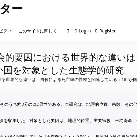
ター
ビティ
このサイトに関して
Log in
Register
会的要因における世界的な違いは
2か国を対象とした生態学的研究
る世界的な違いは、自殺による死亡率の性差と関連している：182か
、そのうち約3分の2は男性である。本研究は、地理的位置、宗教、その
データを収集した。対象とした要因は、地理的位置、主要宗教、平均寿命、
強く関連していた（両変数とも p < 0.001）。男性対女性の自殺率