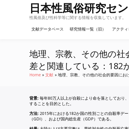
Skip
日本性風俗研究セン
to
content
性風俗及び性科学等に関する情報を収集しています。
文献データベース
研究情報一覧（旧）
アクティ
地理、宗教、その他の社
差と関連している：18
Home
文献
地理、宗教、その他の社会的要因におけ
背景:
毎年80万人以上が自殺により命を落としており
することを目的とした。
方法:
2015年における182か国の性別ごとの自殺率
（GDI）、および国内総生産（GDP）である。
結果:
大陸および主要宗教は、男性対女性の自殺死亡率比と