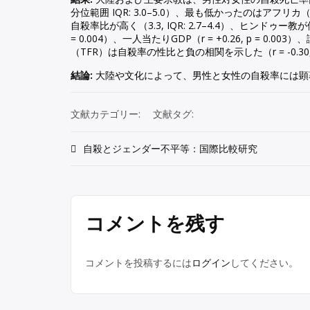
分位範囲 IQR: 3.0–5.0）、最も低かったのはアフリカ（
自殺率比が高く（3.3, IQR: 2.7–4.4）、ヒンドゥー
= 0.004）、一人当たりGDP（r = +0.26, p = 0.0
（TFR）は自殺率の性比と負の相関を示した（r = -0.30, p
結論:
大陸や文化によって、男性と女性の自殺率には顕
文献カテゴリー:
文献タグ:
投
自殺とジェンダー不平等：国際比較研究
稿
ナ
ビ
コメントを残す
ゲ
ー
コメントを投稿するには
ログイン
してください。
シ