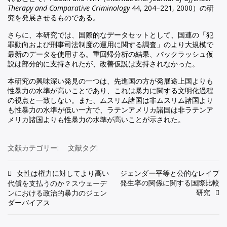
Therapy and Comparative Criminology
44, 204–221, 2000）の研
究を発展させるものである。
さらに、本研究では、国際的なデータセットとして、国連の「犯
罪動向および刑事司法制度の運用に関する調査」のより大規模で
最新のデータを使用する。重回帰分析の結果、バックラッシュ仮
説は部分的に支持されたが、改善仮説は支持されなかった。
本研究の興味深い発見の一つは、先進国の方が発展途上国よりも
性暴力の水準が高いことであり、これは暴力に関する文明化過程
の視点と一致しない。また、ムスリム諸国は非ムスリム諸国より
も性暴力の水準が低い一方で、ラテンアメリカ諸国は非ラテンア
メリカ諸国よりも性暴力の水準が高いことが示された。
文献カテゴリー:
文献タグ:
投
女性は権力に対してより高い
ジェンダー平等と公的なレイプ
発生率の関係に関する国際比較
代償を支払うのか？スウェーデ
稿
研究
ンにおける政治的暴力のジェン
ダーバイアス
ナ
ビ