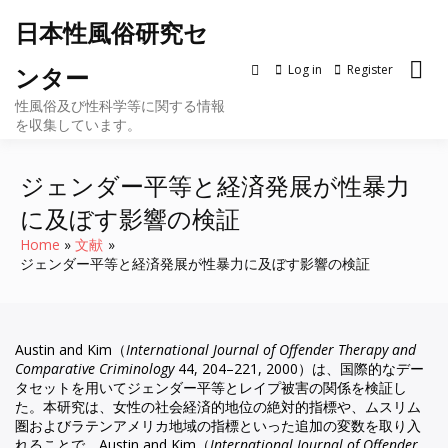
Skip
日本性風俗研究セ
to
content
Log in
Register
ンター
性風俗及び性科学等に関する情報
を収集しています。
ジェンダー平等と経済発展が性暴力
に及ぼす影響の検証
Home
文献
ジェンダー平等と経済発展が性暴力に及ぼす影響の検証
Austin and Kim（
International Journal of Offender Therapy and
Comparative Criminology
44, 204–221, 2000）は、国際的なデー
タセットを用いてジェンダー平等とレイプ被害の関係を検証し
た。本研究は、女性の社会経済的地位の絶対的指標や、ムスリム
圏およびラテンアメリカ地域の指標といった追加の変数を取り入
れることで、Austin and Kim（
International Journal of Offender