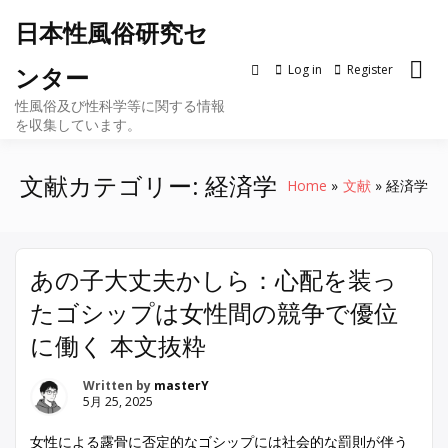
Skip
日本性風俗研究セ
to
content
Log in
Register
ンター
性風俗及び性科学等に関する情報
を収集しています。
文献カテゴリー:
経済学
Home
文献
経済学
あの子大丈夫かしら：心配を装っ
たゴシップは女性間の競争で優位
に働く 本文抜粋
Written by
masterY
5月 25, 2025
女性による露骨に否定的なゴシップには社会的な罰則が伴う