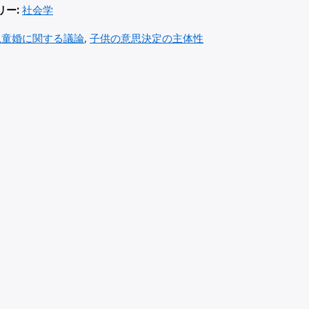
リー:
社会学
児童婚に関する議論
,
子供の意思決定の主体性