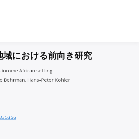
地域における前向き研究
w-income African setting
re Behrman, Hans-Peter Kohler
2335356