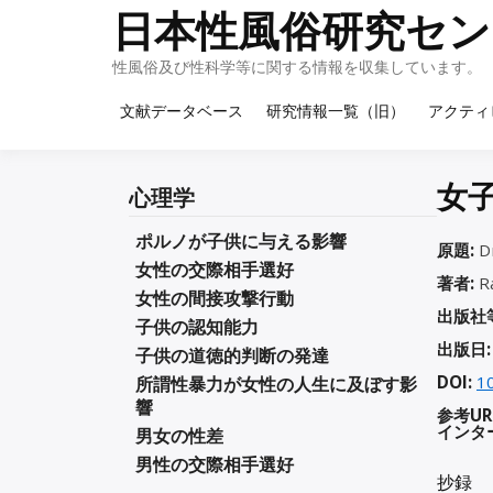
Skip
日本性風俗研究セン
to
content
性風俗及び性科学等に関する情報を収集しています。
文献データベース
研究情報一覧（旧）
アクティ
女
心理学
ポルノが子供に与える影響
原題:
Dr
女性の交際相手選好
著者:
Ra
女性の間接攻撃行動
出版社
子供の認知能力
出版日:
子供の道徳的判断の発達
DOI:
1
所謂性暴力が女性の人生に及ぼす影
響
参考UR
インタ
男女の性差
男性の交際相手選好
抄録