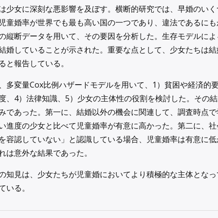
は少女に深刻な悪影響を及ぼす。横断的研究では、早婚のいく
児童婚率が世界でも最も高い国の一つであり、違法であるにも
の縦断データを用いて、その要因を分析した。生存モデルによる
結婚していることが示された。重要な点として、少女たちは結
ると報告している。
、多変量Cox比例ハザードモデルを用いて、1）貧困や経済的
度、4）法律知識、5）少女の主体性の役割を検討した。その
みであった。第一に、結婚以外の機会に関連して、調査時点で
い進度の少女と比べて児童婚率が有意に高かった。第二に、社
を容認していない」と認識している場合、児童婚率は有意に低
れは意外な結果であった。
の知見は、少女たちが児童婚においてより積極的な主体となっ
ている。