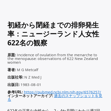
初経から閉経までの排卵発生
率：ニュージーランド人女性
622名の観察
原題:
Incidence of ovulation from the menarche to
the menopause: observations of 622 New Zealand
women
著者:
M G Metcalf
出版社等:
N Z Med J
出版日:
1983-08-01
参考URL:
https://pubmed.ncbi.nlm.nih.gov/6576257/
インターネットアーカイブ:
過去のスナップショットを見
る
622名の正常な女性から、2～4か月間にわたり週1回