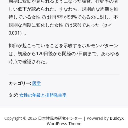
周期に変動が見られるようになった場合、排卵率の著
しい低下が認められた。すなわち、規則的な周期を維
持している女性では排卵率が98%であるのに対し、不
規則な周期に変化した女性では58%であった（p＜
0.001）。
排卵が起こっていることを示唆するホルモンパターン
は、初経から120日後から閉経の7日前まで、あらゆる
時点で確認された。
カテゴリー:
医学
タグ:
女性の年齢と排卵発生率
Copyright © 2026
日本性風俗研究センター
| Powered by
BuddyX
WordPress Theme