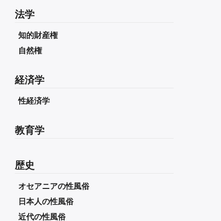
法学
知的財産権
自然権
経済学
性経済学
教育学
歴史
オセアニアの性風俗
日本人の性風俗
近代の性風俗