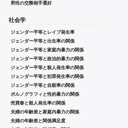
男性の交際相手選好
社会学
ジェンダー平等とレイプ発生率
ジェンダー平等と出生率の関係
ジェンダー平等と家庭内暴力の関係
ジェンダー平等と政治的暴力の関係
ジェンダー平等と殺人発生率の関係
ジェンダー平等と犯罪発生率の関係
ジェンダー平等と自殺率の関係
ポルノグラフィと性的暴力の関係
売買春と殺人発生率の関係
夫婦の年齢差と家庭内暴力の関係
夫婦の年齢差と関係満足度